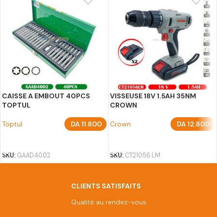
CAISSE A EMBOUT 40PCS
VISSEUSE 18V 1.5AH 35NM
TOPTUL
CROWN
Toptul
DA
11.800
Crown
DA
12.800
AJOUTER AU PANIER
AJOUTER AU PANIER
SKU:
GAAD4002
SKU:
CT21056 LM
CLIENTS SATISFAITS
Qualité au rendez-vous