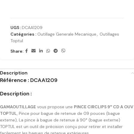
Ajouter à la liste de souhaits
UGS :
DCAA1209
Catégories :
Outillage Generale Mecanique
,
Outillages
Toptul
Share:
Description
Référence : DCAA1209
Description :
GAMAOUTILLAGE
vous propose une
PINCE CIRCLIPS 9″ CD A OUV
TOPTUL
, Pince pour bague de retenue de 09 pouces (bague
externe), La pince à bague de retenue à 90° (bague externe)
TOPTUL est un outil de précision conçu pour retirer et installer
facilement les bagues de retenue extérieures.