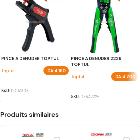
PINCE A DENUDER TOPTUL
PINCE A DENUDER 2226
TOPTUL
Toptul
DA
4.150
Toptul
DA
4.700
AJOUTER AU PANIER
AJOUTER AU PANIER
SKU:
DICA1306
SKU:
DKAA2226
Produits similaires