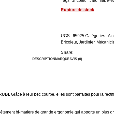
Tags:
Bricoleur
,
Jardinier
,
Méc
Rupture de stock
UGS :
65925
Catégories :
Ac
Bricoleur
,
Jardinier
,
Mécanici
Share:
DESCRIPTION
MARQUE
AVIS (0)
RUBI
, Grâce à leur bec courbe, elles sont parfaites pour la recti
tement bi-matière de grande ergonomie qui apporte un plus grand 