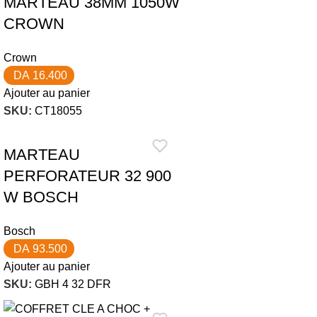
MARTEAU 38MM 1050W
CROWN
Crown
DA
16.400
Ajouter au panier
SKU:
CT18055
MARTEAU
PERFORATEUR 32 900
W BOSCH
Bosch
DA
93.500
Ajouter au panier
SKU:
GBH 4 32 DFR