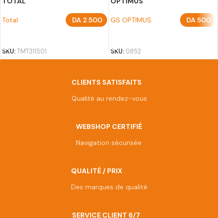
TOTAL
OPTIMUS
Total
DA
2.500
GS OPTIMUS
DA
500
AJOUTER AU PANIER
AJOUTER AU PANIER
SKU:
TMT311501
SKU:
0852
CLIENTS SATISFAITS
Qualité au rendez-vous
WEBSHOP CERTIFIÉ
Navigation sécurisée
QUALITÉ / PRIX
Des marques de qualité
SERVICE CLIENT 6/7