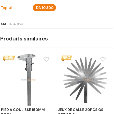
Toptul
DA
10.300
AJOUTER AU PANIER
SKU:
IACA0150
Produits similaires
PIED A COULISSE 150MM
JEUX DE CALLE 20PCS GS