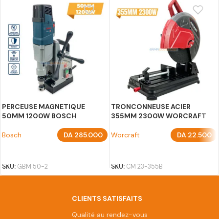
PERCEUSE MAGNETIQUE
TRONCONNEUSE ACIER
50MM 1200W BOSCH
355MM 2300W WORCRAFT
Bosch
DA
285.000
Worcraft
DA
22.500
AJOUTER AU PANIER
AJOUTER AU PANIER
SKU:
GBM 50-2
SKU:
CM 23-355B
CLIENTS SATISFAITS
Qualité au rendez-vous