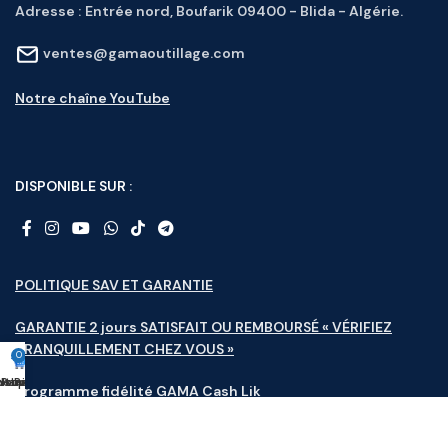
Adresse :
Entrée nord, Boufarik 09400 - Blida - Algérie.
ventes@gamaoutillage.com
Notre chaîne YouTube
DISPONIBLE SUR :
POLITIQUE SAV ET GARANTIE
GARANTIE 2 jours SATISFAIT OU REMBOURSÉ « VÉRIFIEZ
TRANQUILLEMENT CHEZ VOUS »
0
otions
utique
Nouveauté
Panier
Profile
Programme fidélité GAMA Cash Lik