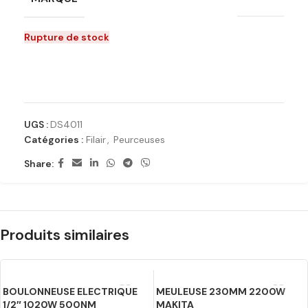
Rupture de stock
Ajouter à la liste de souhaits
UGS :
DS4011
Catégories :
Filair
,
Peurceuses
Share:
Produits similaires
BOULONNEUSE ELECTRIQUE
MEULEUSE 230MM 2200W
1/2″ 1020W 500NM
MAKITA