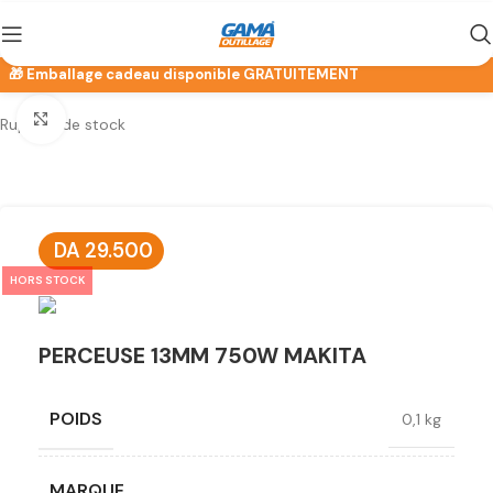
Click to enlarge
Rupture de stock
DA
29.500
HORS STOCK
PERCEUSE 13MM 750W MAKITA
POIDS
0,1 kg
MARQUE
Makita