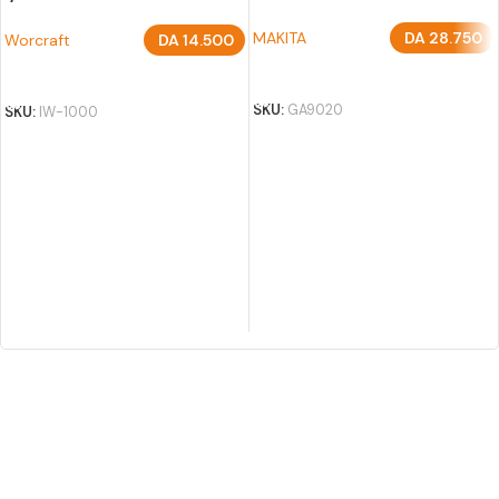
WORCRAFT
MAKITA
DA
28.750
Worcraft
DA
14.500
AJOUTER AU PANIER
AJOUTER AU PANIER
SKU:
GA9020
SKU:
IW-1000