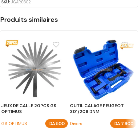
SKU:
JGAR0302
Produits similaires
JEUX DE CALLE 20PCS GS
OUTIL CALAGE PEUGEOT
OPTIMUS
301/208 DNM
GS OPTIMUS
DA
500
Divers
DA
7.900
AJOUTER AU PANIER
AJOUTER AU PANIER