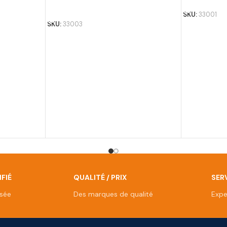
AJOUTER AU PANIER
SKU:
33001
SKU:
33003
FIÉ
QUALITÉ / PRIX
SERV
isée
Des marques de qualité
Expe