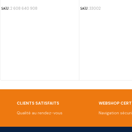
SKU:
2 608 640 908
SKU:
33002
CLIENTS SATISFAITS
WEBSHOP CERTI
Qualité au rendez-vous
Navigation sécur