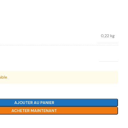
0,22 kg
Toptul
ible.
AJOUTER AU PANIER
ACHETER MAINTENANT
Ajouter à la liste de souhaits