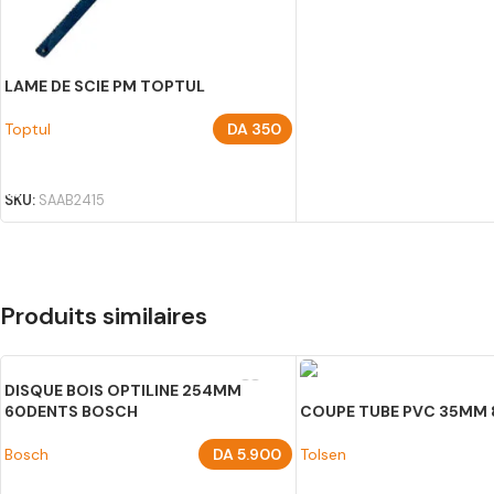
LAME DE SCIE PM TOPTUL
Toptul
DA
350
AJOUTER AU PANIER
SKU:
SAAB2415
Produits similaires
DISQUE BOIS OPTILINE 254MM
60DENTS BOSCH
COUPE TUBE PVC 35MM 
Bosch
DA
5.900
Tolsen
AJOUTER AU PANIER
AJOUTER AU PANIER