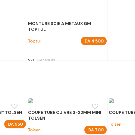
MONTURE SCIE A METAUX GM
TOPTUL
Toptul
DA
4.500
AJOUTER AU PANIER
SKU:
SAAA3013
8″ TOLSEN
COUPE TUBE CUIVRE 3-22MM MINI
COUPE TUBE
TOLSEN
DA
950
Tolsen
Tolsen
DA
700
AJOUTER A