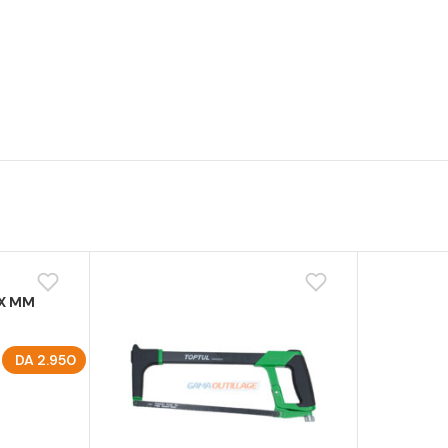
UX MM
DA
2.950