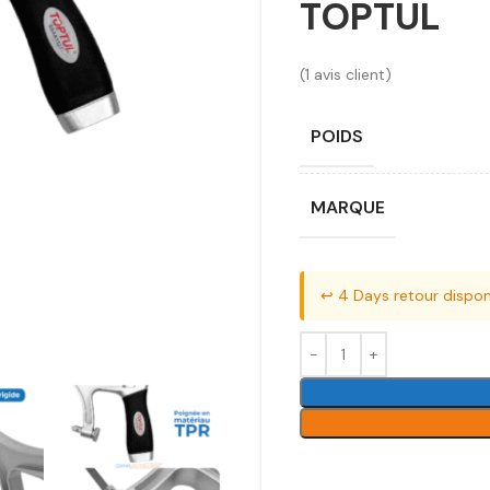
TOPTUL
(
1
avis client)
POIDS
MARQUE
↩️ 4 Days retour dispon