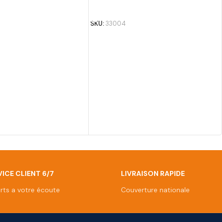
AJOUTER AU PANIER
SKU:
33004
ICE CLIENT 6/7
LIVRAISON RAPIDE
rts a votre écoute
Couverture nationale