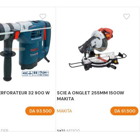
ERFORATEUR 32 900 W
SCIE A ONGLET 255MM 1500W
MAKITA
DA
93.500
MAKITA
DA
61.500
U PANIER
AJOUTER AU PANIER
 DFR
SKU:
M2300