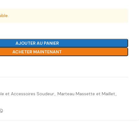
ible.
AJOUTER AU PANIER
ACHETER MAINTENANT
Ajouter à la liste de souhaits
 et Accessoires Soudeur
,
Marteau Massette et Maillet
,