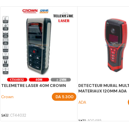
TELEMETRE LASER 40M CROWN
DETECTEUR MURAL MULT
MATERIAUX 120MM ADA
Crown
DA
5.300
ADA
AJOUTER AU PANIER
AJOUTER AU PANIER
SKU:
CT44032
SKU:
A00485