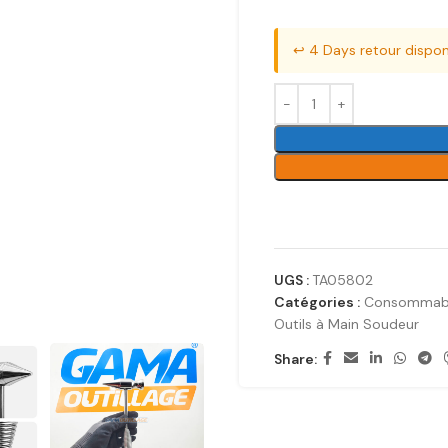
↩️ 4 Days retour dispon
UGS :
TA05802
Catégories :
Consommable
Outils à Main Soudeur
Share: