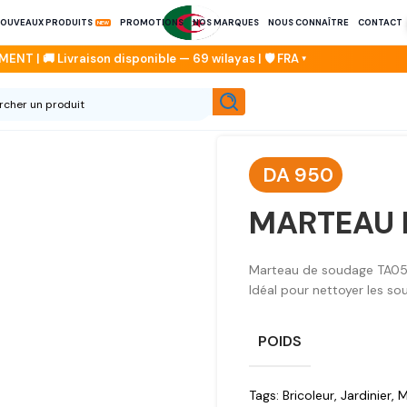
OUVEAUX PRODUITS
PROMOTIONS
NOS MARQUES
NOUS CONNAÎTRE
CONTACT
DA
950
MARTEAU 
Marteau de soudage TA0580
Idéal pour nettoyer les sou
POIDS
Tags:
Bricoleur
,
Jardinier
,
M