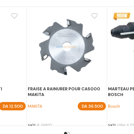
I
FRAISE A RAINURER POUR CA5000
MARTEAU P
MAKITA
BOSCH
DA
12.500
MAKITA
DA
36.500
Bosch
AJOUTER AU PANIER
AJOUTER A
SKU:
B 48832
SKU:
GBH 4 32