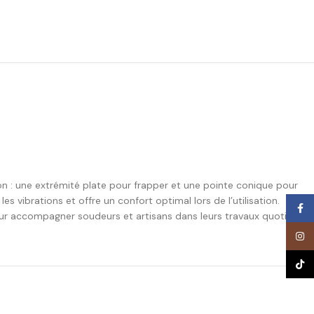
on : une extrémité plate pour frapper et une pointe conique pour
 vibrations et offre un confort optimal lors de l’utilisation.
Face
ur accompagner soudeurs et artisans dans leurs travaux quotidiens.
Inst
TikTo