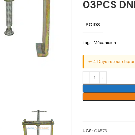
03PCS D
POIDS
Tags:
Mécanicien
↩️ 4 Days retour dispon
UGS :
GA573