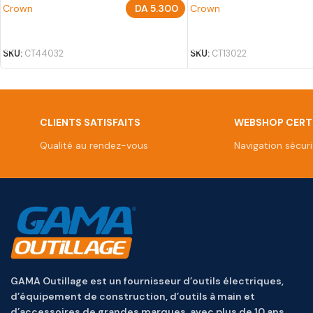
Crown
DA
5.300
Crown
AJOUTER AU PANIER
AJOUTER AU PANIER
SKU:
CT44032
SKU:
CT13022
CLIENTS SATISFAITS
WEBSHOP CERTI
Qualité au rendez-vous
Navigation sécur
GAMA Outillage est un fournisseur d’outils électriques,
d’équipement de construction, d’outils à main et
d’accessoires de grandes marques, avec plus de 10 ans