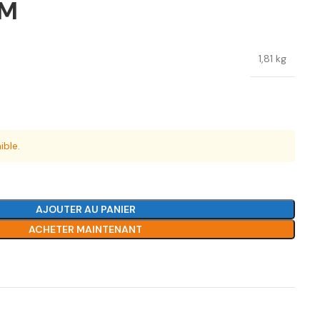
NM
1,81 kg
ible.
AJOUTER AU PANIER
ACHETER MAINTENANT
Ajouter à la liste de souhaits