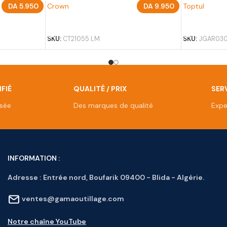
DA
5.950
Crown
DA
9.950
Toptul
AJOUTER AU PANIER
AJOUTER A
SKU:
CT21055 LM
SKU:
JGAR03
FIÉ
QUALITÉ / PRIX
SERV
isée
Des marques de qualité
Expe
INFORMATION :
Adresse :
Entrée nord, Boufarik 09400 - Blida - Algérie.
ventes@gamaoutillage.com
Notre chaîne YouTube