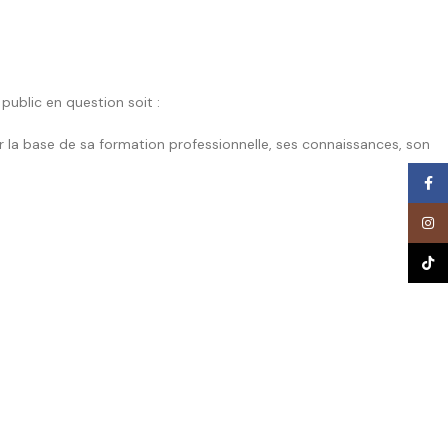
public en question soit :
ur la base de sa formation professionnelle, ses connaissances, son
Face
Inst
TikTo