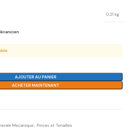
0,21 kg
écanicien
ible.
AJOUTER AU PANIER
ACHETER MAINTENANT
Ajouter à la liste de souhaits
enerale Mecanique
,
Pinces et Tenailles