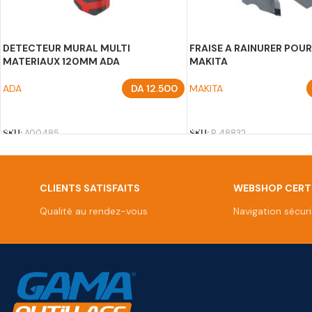
DETECTEUR MURAL MULTI
FRAISE A RAINURER POU
MATERIAUX 120MM ADA
MAKITA
ADA
DA
12.500
MAKITA
AJOUTER AU PANIER
AJOUTER AU PANIER
SKU:
A00485
SKU:
B 48832
CLIENTS SATISFAITS
WEBSHOP CERTI
Qualité au rendez-vous
Navigation sécur