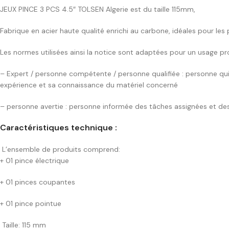
JEUX PINCE 3 PCS 4.5″ TOLSEN Algerie est du taille 115mm,
Fabrique en acier haute qualité enrichi au carbone, idéales pour les 
Les normes utilisées ainsi la notice sont adaptées pour un usage prof
– Expert / personne compétente / personne qualifiée : personne qui 
expérience et sa connaissance du matériel concerné
– personne avertie : personne informée des tâches assignées et de
Caractéristiques technique :
L’ensemble de produits comprend:
+ 01 pince électrique
+ 01 pinces coupantes
+ 01 pince pointue
Taille: 115 mm