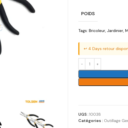
POIDS
Tags:
Bricoleur
,
Jardinier
,
M
↩️ 4 Days retour dispon
UGS :
10038
Catégories :
Outillage G