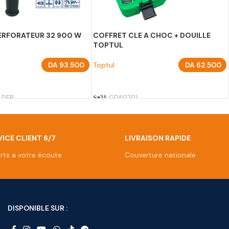
ERFORATEUR 32 900 W
COFFRET CLE A CHOC + DOUILLE
TOPTUL
DA
93.500
Toptul
DA
62.500
U PANIER
AJOUTER AU PANIER
 DFR
SKU:
GDAI2701
ICE CLIENT 6/7
LIVRAISON RAPIDE
rts a votre écoute
Couverture nationale
DISPONIBLE SUR :