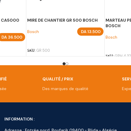
R CA5000
MIRE DE CHANTIER GR 500 BOSCH
MARTEAU P
BOSCH
Bosch
DA
13.500
DA
36.500
Bosch
AJOUTER AU PANIER
AJOUTER A
SKU:
GR 500
SKU:
GBH 4 32
FIÉ
QUALITÉ / PRIX
SERV
isée
Des marques de qualité
Expe
INFORMATION :
Adresse :
Entrée nord, Boufarik 09400 - Blida - Algérie.