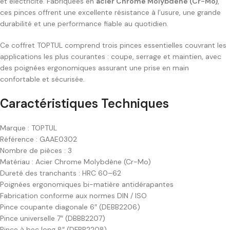
et électricité. Fabriquées en
acier Chrome Molybdène (Cr-Mo)
,
ces pinces offrent une excellente résistance à l’usure, une grande
durabilité et une performance fiable au quotidien.
Ce coffret TOPTUL comprend trois pinces essentielles couvrant les
applications les plus courantes : coupe, serrage et maintien, avec
des poignées ergonomiques assurant une prise en main
confortable et sécurisée.
Caractéristiques Techniques
Marque : TOPTUL
Référence : GAAE0302
Nombre de pièces : 3
Matériau : Acier Chrome Molybdène (Cr-Mo)
Dureté des tranchants : HRC 60–62
Poignées ergonomiques bi-matière antidérapantes
Fabrication conforme aux normes DIN / ISO
Pince coupante diagonale 6″ (DEBB2206)
Pince universelle 7″ (DBBB2207)
Pince à bec long 8″ (DFBB2208)