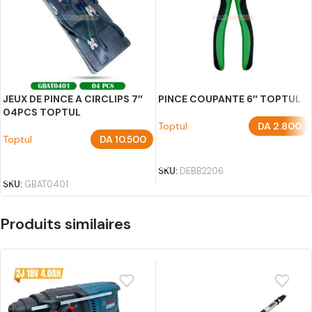
JEUX DE PINCE A CIRCLIPS 7″
PINCE COUPANTE 6″ TOPTUL
04PCS TOPTUL
Toptul
DA
2.800
Toptul
DA
10.500
AJOUTER AU PANIER
AJOUTER AU PANIER
SKU:
DEBB2206
SKU:
GBAT0401
Produits similaires