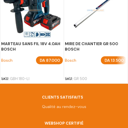
MARTEAU SANS FIL 18V 4.0AH
MIRE DE CHANTIER GR 500
BOSCH
BOSCH
Bosch
DA
87.000
Bosch
DA
13.500
AJOUTER AU PANIER
AJOUTER AU PANIER
SKU:
GBH 180-LI
SKU:
GR 500
CLIENTS SATISFAITS
Qualité au rendez-vous
WEBSHOP CERTIFIÉ