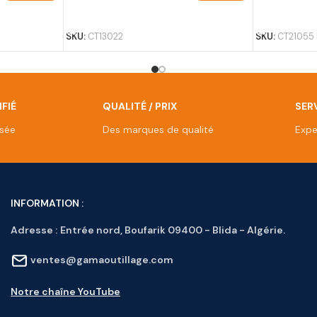
AJOUTER AU PANIER
AJOUTER A
SKU:
CT13022
SKU:
CT21055
FIÉ
QUALITÉ / PRIX
SERV
isée
Des marques de qualité
Expe
INFORMATION :
Adresse :
Entrée nord, Boufarik 09400 - Blida - Algérie.
ventes@gamaoutillage.com
Notre chaîne YouTube