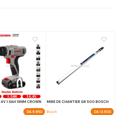
4.4V 1.5AH 19NM CROWN
MIRE DE CHANTIER GR 500 BOSCH
DA
9.950
Bosch
DA
13.500