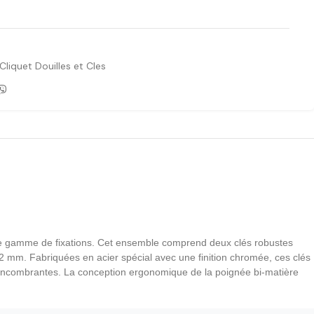
Ajouter à la liste de souhaits
Cliquet Douilles et Cles
ste gamme de fixations. Cet ensemble comprend deux clés robustes
2 mm. Fabriquées en acier spécial avec une finition chromée, ces clés
s encombrantes. La conception ergonomique de la poignée bi-matière