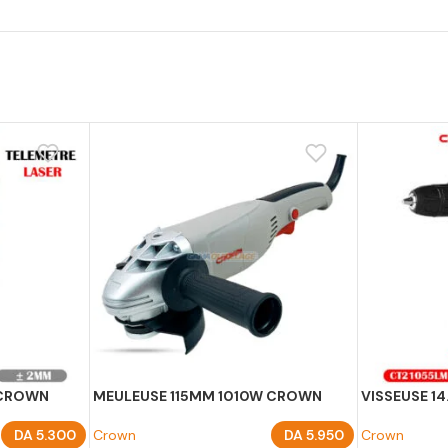
 CROWN
MEULEUSE 115MM 1010W CROWN
VISSEUSE 1
DA
5.300
Crown
DA
5.950
Crown