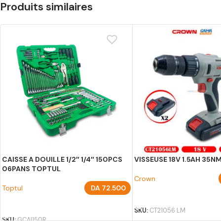
Produits similaires
CAISSE A DOUILLE 1/2″ 1/4″ 150PCS
VISSEUSE 18V 1.5AH 35
06PANS TOPTUL
Crown
Toptul
DA
72.500
AJOUTER AU PANIER
AJOUTER AU PANIER
SKU:
CT21056 LM
SKU:
GCAI150R