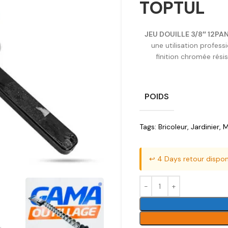
TOPTUL
JEU DOUILLE 3/8″ 12P
une utilisation professi
finition chromée résis
POIDS
Tags:
Bricoleur
,
Jardinier
,
M
↩️ 4 Days retour dispon