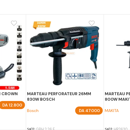
NM CROWN
MARTEAU PERFORATEUR 26MM
MARTEAU P
830W BOSCH
800W MAKI
DA
12.800
Bosch
DA
47.000
MAKITA
AJOUTER AU PANIER
AJOUTER A
SKU:
GBH 2 26 F
SKU:
HR2630