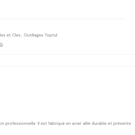
Ajouter à la liste de souhaits
les et Cles
,
Outillages Toptul
on professionnelle. Il est fabriqué en acier allié durable et présente