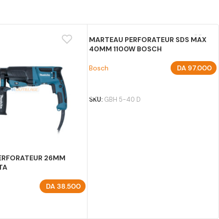
MARTEAU PERFORATEUR SDS MAX
40MM 1100W BOSCH
Bosch
DA
97.000
AJOUTER AU PANIER
SKU:
GBH 5-40 D
ERFORATEUR 26MM
TA
DA
38.500
U PANIER