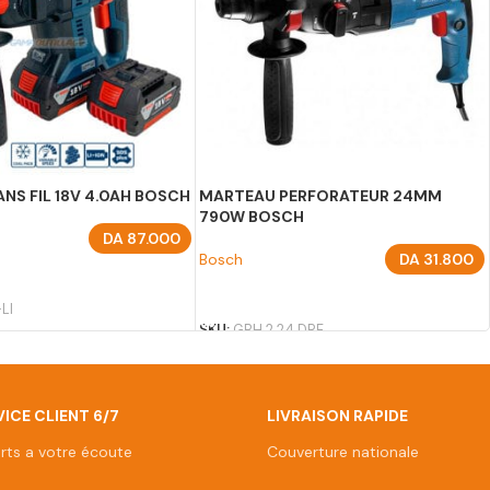
NS FIL 18V 4.0AH BOSCH
MARTEAU PERFORATEUR 24MM
790W BOSCH
DA
87.000
Bosch
DA
31.800
U PANIER
AJOUTER AU PANIER
LI
SKU:
GBH 2 24 DRE
ICE CLIENT 6/7
LIVRAISON RAPIDE
rts a votre écoute
Couverture nationale