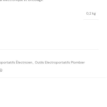
0,2 kg
Ajouter à la liste de souhaits
oportatifs Électricien
,
Outils Electroportatifs Plombier