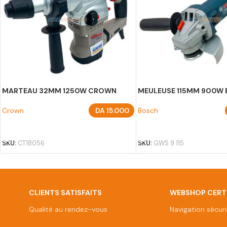
MARTEAU 32MM 1250W CROWN
MEULEUSE 115MM 900W
Crown
DA
15.000
Bosch
AJOUTER AU PANIER
AJOUTER AU PANIER
SKU:
CT18056
SKU:
GWS 9 115
CLIENTS SATISFAITS
WEBSHOP CERTI
Qualité au rendez-vous
Navigation sécur