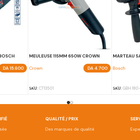
 BOSCH
MEULEUSE 115MM 650W CROWN
MARTEAU SA
DA
15.600
Crown
DA
4.700
Bosch
AJOUTER AU PANIER
AJOUTER A
SKU:
CT13501
SKU:
GBH 180-
FIÉ
QUALITÉ / PRIX
SERV
isée
Des marques de qualité
Expe