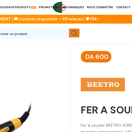
OUVEAUX PRODUITS
PROMOTIONS
NOS MARQUES
NOUS CONNAÎTRE
CONTACT
DA
600
FER A SO
Fer à souder BEETRO 40W B
manche ergonomique. Idéal