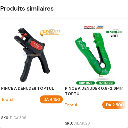
Produits similaires
PINCE A DENUDER TOPTUL
PINCE A DENUDER 0.8-2.6MM
TOPTUL
Toptul
DA
4.150
Toptul
DA
2.500
AJOUTER AU PANIER
AJOUTER AU PANIER
SKU:
DICA1306
SKU:
DIDA1020