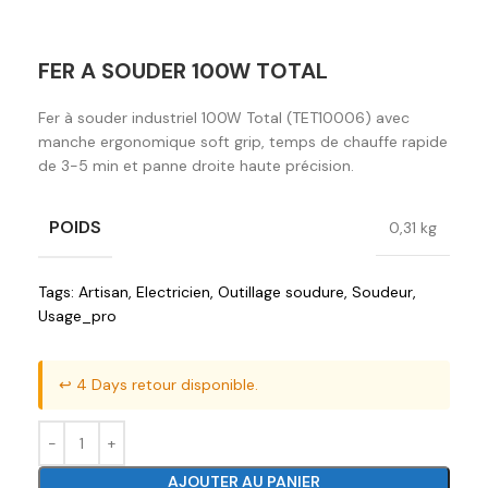
FER A SOUDER 100W TOTAL
Fer à souder industriel 100W Total (TET10006) avec
manche ergonomique soft grip, temps de chauffe rapide
de 3-5 min et panne droite haute précision.
POIDS
0,31 kg
Tags:
Artisan
,
Electricien
,
Outillage soudure
,
Soudeur
,
Usage_pro
↩️ 4 Days retour disponible.
AJOUTER AU PANIER