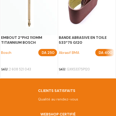
EMBOUT 2*PH2 110MM
BANDE ABRASIVE EN TOILE
TITANNIUM BOSCH
533*75 G120
Bosch
DA
250
Abrasif BMA
DA
400
AJOUTER AU PANIER
AJOUTER AU PANIER
SKU:
2 608 521 043
SKU:
GXK53375P120
CLIENTS SATISFAITS
Qualité au rendez-vous
WEBSHOP CERTIFIÉ