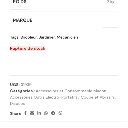
POIDS
2 kg
MARQUE
RUBI
Tags:
Bricoleur
,
Jardinier
,
Mécanicien
Rupture de stock
Ajouter à la liste de souhaits
UGS :
31939
Catégories :
Accessoires et Consommable Macon
,
Accessoires Outils Electro-Portatifs
,
Coupe et Abrasifs
,
Disques
Share: