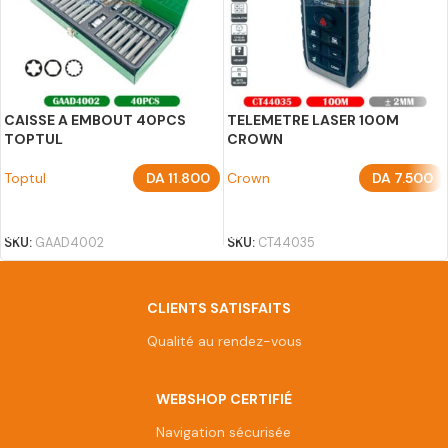
CAISSE A EMBOUT 40PCS
TELEMETRE LASER 100M
TOPTUL
CROWN
Toptul
DA
11.800
Crown
DA
7.500
AJOUTER AU PANIER
AJOUTER AU PANIER
SKU:
GAAD4002
SKU:
CT44035
CLIENTS SATISFAITS
Qualité au rendez-vous
WEBSHOP CERTIFIÉ
Navigation sécurisée