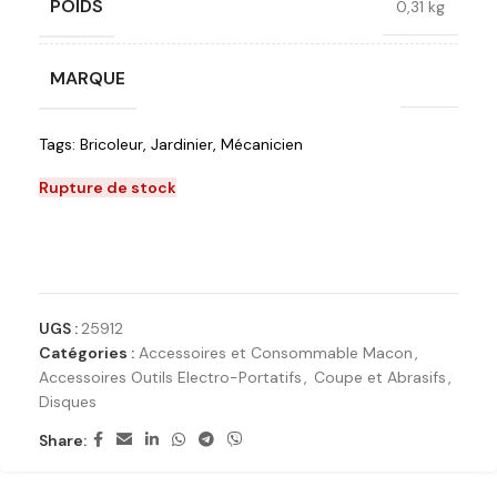
POIDS
0,31 kg
MARQUE
RUBI
Tags:
Bricoleur
,
Jardinier
,
Mécanicien
Rupture de stock
Ajouter à la liste de souhaits
UGS :
25912
Catégories :
Accessoires et Consommable Macon
,
Accessoires Outils Electro-Portatifs
,
Coupe et Abrasifs
,
Disques
Share: