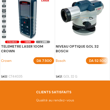
TELEMETRE LASER 100M
NIVEAU OPTIQUE GOL 32
CROWN
BOSCH
Crown
DA
7.500
Bosch
DA
52.500
AJOUTER AU PANIER
AJOUTER AU PANIER
SKU:
CT44035
SKU:
GOL 32 G
CLIENTS SATISFAITS
Qualité au rendez-vous