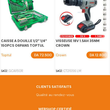
CAISSE A DOUILLE 1/2″ 1/4″
VISSEUSE 18V 1.5AH 35NM
150PCS 06PANS TOPTUL
CROWN
Toptul
DA
72.500
Crown
DA
12.800
AJOUTER AU PANIER
AJOUTER AU PANIER
SKU:
GCAI150R
SKU:
CT21056 LM
CLIENTS SATISFAITS
Qualité au rendez-vous
WEBSHOP CERTIFIÉ