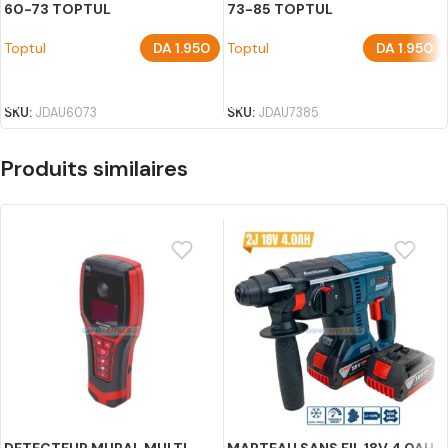
60-73 TOPTUL
73-85 TOPTUL
Toptul
DA
1.950
Toptul
DA
1.950
AJOUTER AU PANIER
AJOUTER AU PANIER
SKU:
JDAU6073
SKU:
JDAU7385
Produits similaires