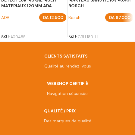
DETECTEUR MURAL MULTI
MARTEAU SANS FIL 18V 4.0AH
MATERIAUX 120MM ADA
BOSCH
ADA
DA
12.500
Bosch
DA
87.000
AJOUTER AU PANIER
AJOUTER AU PANIER
SKU:
A00485
SKU:
GBH 180-LI
CLIENTS SATISFAITS
Qualité au rendez-vous
WEBSHOP CERTIFIÉ
Navigation sécurisée
QUALITÉ / PRIX
Des marques de qualité