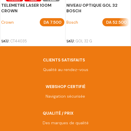
TELEMETRE LASER 100M
NIVEAU OPTIQUE GOL 32
CROWN
BOSCH
Crown
DA
7.500
Bosch
DA
52.500
AJOUTER AU PANIER
AJOUTER AU PANIER
SKU:
CT44035
SKU:
GOL 32 G
CLIENTS SATISFAITS
Qualité au rendez-vous
WEBSHOP CERTIFIÉ
Navigation sécurisée
QUALITÉ / PRIX
Des marques de qualité