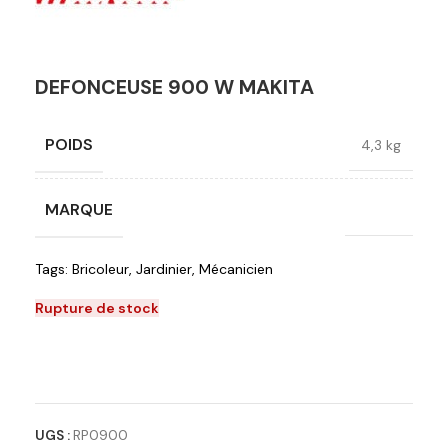
DEFONCEUSE 900 W MAKITA
POIDS
4,3 kg
MARQUE
Makita
Tags:
Bricoleur
,
Jardinier
,
Mécanicien
Rupture de stock
Ajouter à la liste de souhaits
UGS :
RP0900