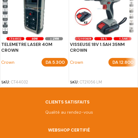
TELEMETRE LASER 40M
VISSEUSE 18V 1.5AH 35NM
CROWN
CROWN
Crown
DA
5.300
Crown
DA
12.800
AJOUTER AU PANIER
AJOUTER AU PANIER
SKU:
CT44032
SKU:
CT21056 LM
CLIENTS SATISFAITS
Qualité au rendez-vous
WEBSHOP CERTIFIÉ