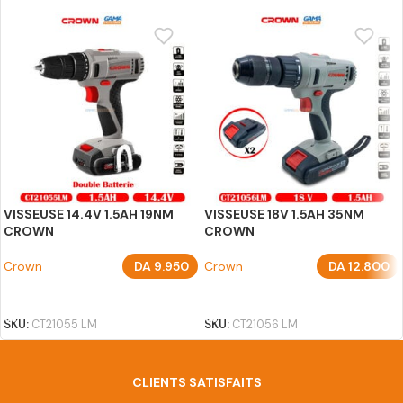
VISSEUSE 14.4V 1.5AH 19NM
VISSEUSE 18V 1.5AH 35NM
CROWN
CROWN
Crown
DA
9.950
Crown
DA
12.800
AJOUTER AU PANIER
AJOUTER AU PANIER
SKU:
CT21055 LM
SKU:
CT21056 LM
CLIENTS SATISFAITS