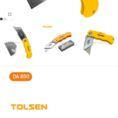
Click to enlarge
DA
850