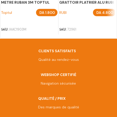
METRE RUBAN 3M TOPTUL
GRATTOIR PLATRIER ALU RUBI
Toptul
DA
1.800
RUBI
DA
4.800
AJOUTER AU PANIER
AJOUTER AU PANIER
SKU:
IAAC1903M
SKU:
72961
CLIENTS SATISFAITS
Qualité au rendez-vous
WEBSHOP CERTIFIÉ
Navigation sécurisée
QUALITÉ / PRIX
Des marques de qualité