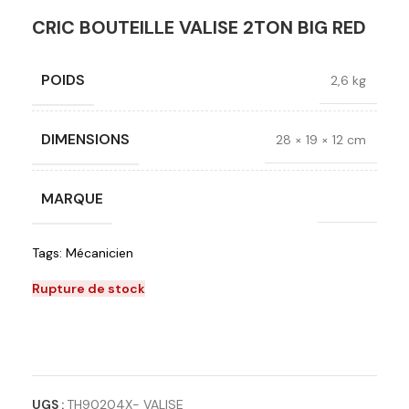
CRIC BOUTEILLE VALISE 2TON BIG RED
POIDS
2,6 kg
DIMENSIONS
28 × 19 × 12 cm
MARQUE
Bigred
Tags:
Mécanicien
Rupture de stock
Ajouter à la liste de souhaits
UGS :
TH90204X- VALISE