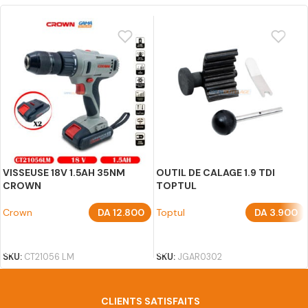
VISSEUSE 18V 1.5AH 35NM
OUTIL DE CALAGE 1.9 TDI
CROWN
TOPTUL
Crown
DA
12.800
Toptul
DA
3.900
AJOUTER AU PANIER
AJOUTER AU PANIER
SKU:
CT21056 LM
SKU:
JGAR0302
CLIENTS SATISFAITS