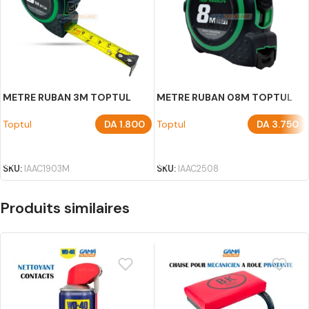
METRE RUBAN 3M TOPTUL
METRE RUBAN 08M TOPTUL
Toptul
DA
1.800
Toptul
DA
3.750
AJOUTER AU PANIER
AJOUTER AU PANIER
SKU:
IAAC1903M
SKU:
IAAC2508
Produits similaires