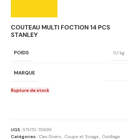
COUTEAU MULTI FOCTION 14 PCS
STANLEY
POIDS
0,1 kg
MARQUE
Stanley
Rupture de stock
Ajouter à la liste de souhaits
UGS :
STHT0-70695
Catégories :
Cles Divers
,
Coupe et Sciage
,
Outillage