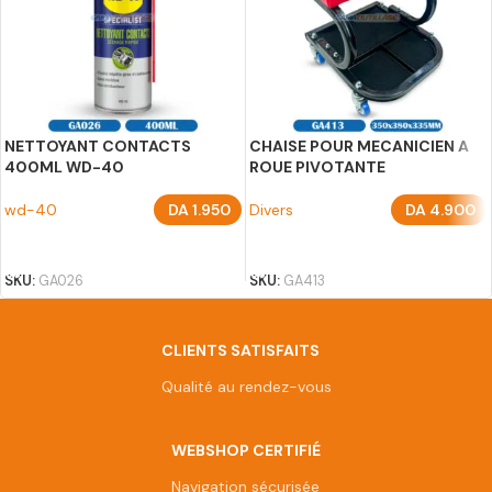
NETTOYANT CONTACTS
CHAISE POUR MECANICIEN A
400ML WD-40
ROUE PIVOTANTE
wd-40
DA
1.950
Divers
DA
4.900
AJOUTER AU PANIER
AJOUTER AU PANIER
SKU:
GA026
SKU:
GA413
CLIENTS SATISFAITS
Qualité au rendez-vous
WEBSHOP CERTIFIÉ
Navigation sécurisée