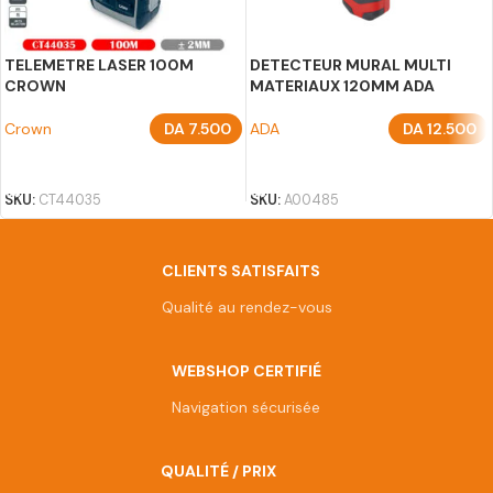
TELEMETRE LASER 100M
DETECTEUR MURAL MULTI
CROWN
MATERIAUX 120MM ADA
Crown
DA
7.500
ADA
DA
12.500
AJOUTER AU PANIER
AJOUTER AU PANIER
SKU:
CT44035
SKU:
A00485
CLIENTS SATISFAITS
Qualité au rendez-vous
WEBSHOP CERTIFIÉ
Navigation sécurisée
QUALITÉ / PRIX