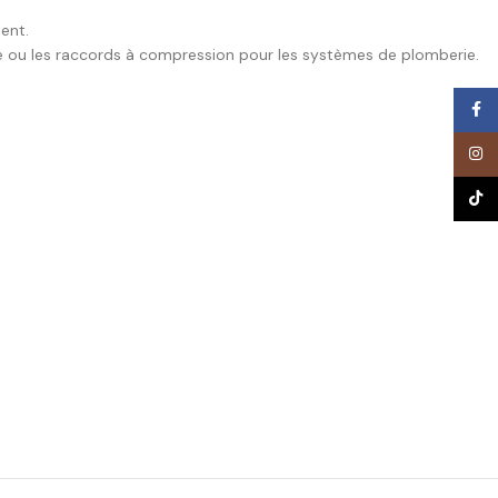
ent.
e ou les raccords à compression pour les systèmes de plomberie.
Face
Inst
TikTo