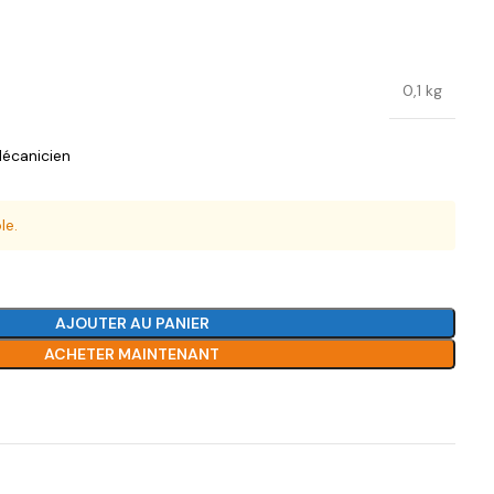
0,1 kg
écanicien
le.
AJOUTER AU PANIER
ACHETER MAINTENANT
Ajouter à la liste de souhaits