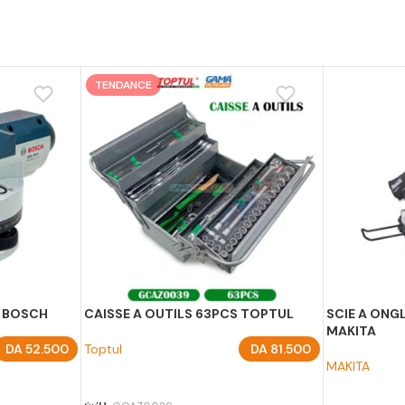
TENDANCE
2 BOSCH
CAISSE A OUTILS 63PCS TOPTUL
SCIE A ONG
MAKITA
DA
52.500
Toptul
DA
81.500
MAKITA
AJOUTER AU PANIER
AJOUTER A