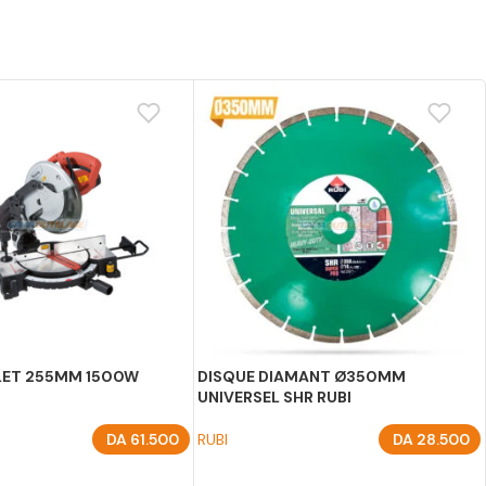
LET 255MM 1500W
DISQUE DIAMANT Ø350MM
UNIVERSEL SHR RUBI
DA
61.500
RUBI
DA
28.500
U PANIER
AJOUTER AU PANIER