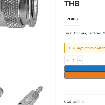
THB
POIDS
Tags:
Bricoleur
,
Jardinier
,
M
↩️ 4 Days return availab
UGS :
30SHA