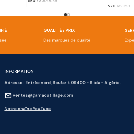
SKU:
GCAZ0039
SKU:
M2300
FIÉ
QUALITÉ / PRIX
SERV
isée
Des marques de qualité
Expe
INFORMATION :
Adresse :
Entrée nord, Boufarik 09400 - Blida - Algérie.
ventes@gamaoutillage.com
Notre chaîne YouTube