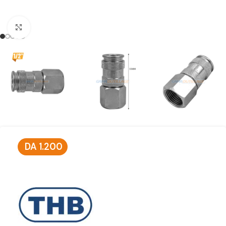
Click to enlarge
DA
1.200