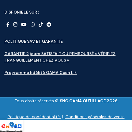
DISPONIBLE SUR :
POLITIQUE SAV ET GARANTIE
GARANTIE 2 jours SATISFAIT OU REMBOURSÉ « VÉRIFIEZ
TRANQUILLEMENT CHEZ VOUS »
Programme fidélité GAMA Cash Lik
Tous droits réservés ©
SNC GAMA OUTILLAGE 2026
Politique de confidentialité
|
Conditions générales de vente
0
motions
Boutique
Panier
Nouveauté
Profile