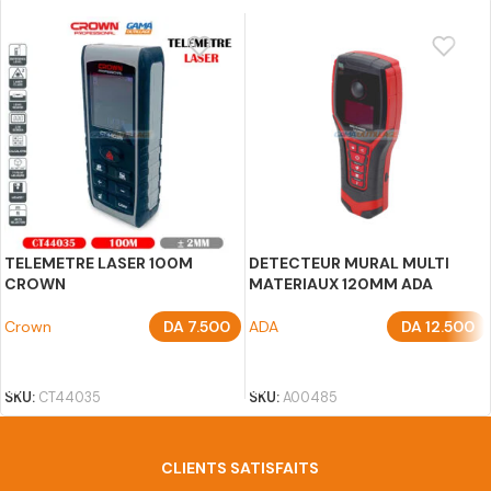
TELEMETRE LASER 100M
DETECTEUR MURAL MULTI
CROWN
MATERIAUX 120MM ADA
Crown
DA
7.500
ADA
DA
12.500
AJOUTER AU PANIER
AJOUTER AU PANIER
SKU:
CT44035
SKU:
A00485
CLIENTS SATISFAITS