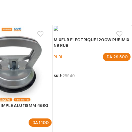
MIXEUR ELECTRIQUE 1200W RUBIMIX
N9 RUBI
RUBI
DA
29.500
AJOUTER AU PANIER
SKU:
25940
IMPLE ALU 118MM 45KG
DA
1.100
U PANIER