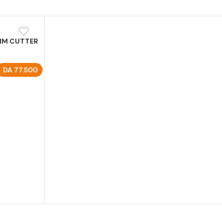
IM CUTTER
DA
77.500