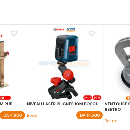
M RUBI
NIVEAU LASER 2LIGNES 10M BOSCH
VENTOUSE S
BEETRO
DA
4.900
Bosch
DA
14.500
Beetro
AJOUTER AU PANIER
AJOUTER A