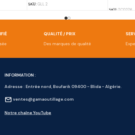
SKU:
GLL 2
SKU:
TC0276
FIÉ
QUALITÉ / PRIX
SERV
isée
Des marques de qualité
Expe
INFORMATION :
Adresse :
Entrée nord, Boufarik 09400 - Blida - Algérie.
ventes@gamaoutillage.com
Notre chaîne YouTube