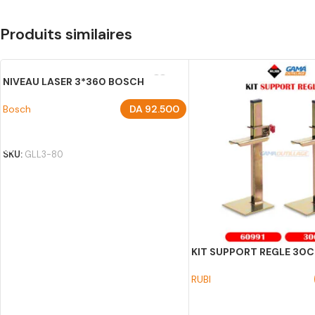
Produits similaires
NIVEAU LASER 3*360 BOSCH
Bosch
DA
92.500
AJOUTER AU PANIER
SKU:
GLL3-80
KIT SUPPORT REGLE 30C
RUBI
AJOUTER AU PANIER