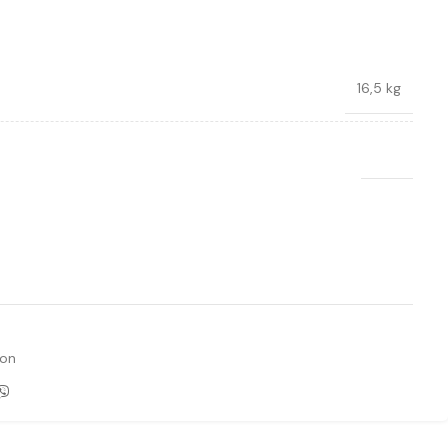
16,5 kg
RUBI
Ajouter à la liste de souhaits
con