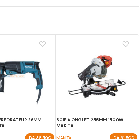
ERFORATEUR 26MM
SCIE A ONGLET 255MM 1500W
TA
MAKITA
DA
38.500
MAKITA
DA
61.500