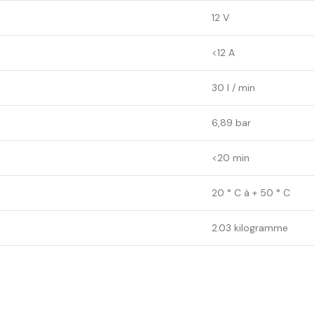
12 V
<12 A
30 l / min
6,89 bar
<20 min
20 ° C à + 50 ° C
2.03 kilogramme