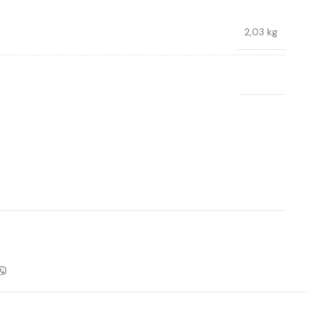
2,03 kg
Crown
Ajouter à la liste de souhaits