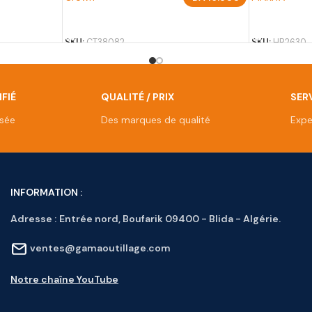
AJOUTER AU PANIER
AJOUTER A
SKU:
CT38082
SKU:
HR2630
FIÉ
QUALITÉ / PRIX
SERV
isée
Des marques de qualité
Expe
INFORMATION :
Adresse :
Entrée nord, Boufarik 09400 - Blida - Algérie.
ventes@gamaoutillage.com
Notre chaîne YouTube