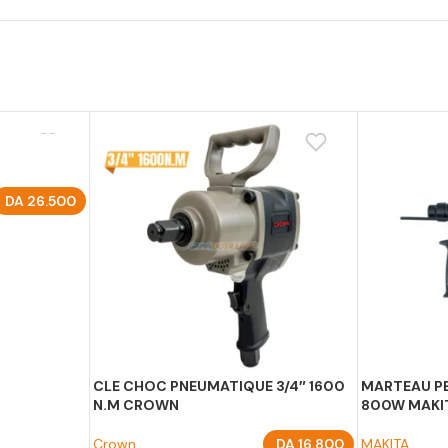
DA
26.500
CLE CHOC PNEUMATIQUE 3/4″ 1600
MARTEAU P
N.M CROWN
800W MAKI
Crown
DA
16.800
MAKITA