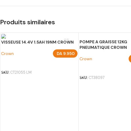
Produits similaires
POMPE A GRAISSE 12KG
VISSEUSE 14.4V 1.5AH 19NM CROWN
PNEUMATIQUE CROWN
Crown
DA
9.950
Crown
AJOUTER AU PANIER
AJOUTER AU PANIER
SKU:
CT21055 LM
SKU:
CT38097