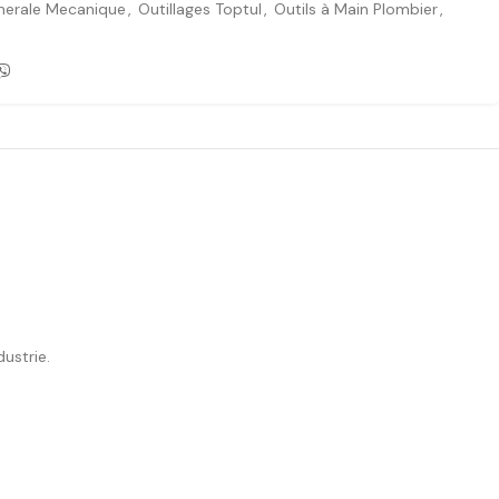
enerale Mecanique
,
Outillages Toptul
,
Outils à Main Plombier
,
ustrie.