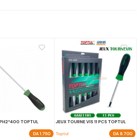
 PH2*400 TOPTUL
JEUX TOURNE VIS 11 PCS TOPTUL
DA
1.750
Toptul
DA
8.700