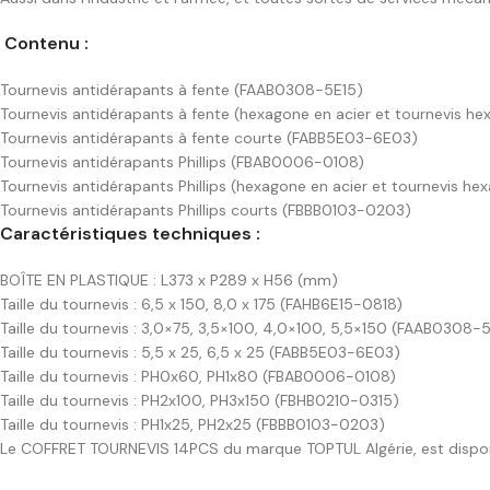
Contenu :
Tournevis antidérapants à fente (FAAB0308-5E15)
Tournevis antidérapants à fente (hexagone en acier et tournevis h
Tournevis antidérapants à fente courte (FABB5E03-6E03)
Tournevis antidérapants Phillips (FBAB0006-0108)
Tournevis antidérapants Phillips (hexagone en acier et tournevis h
Tournevis antidérapants Phillips courts (FBBB0103-0203)
Caractéristiques techniques :
BOÎTE EN PLASTIQUE : L373 x P289 x H56 (mm)
Taille du tournevis : 6,5 x 150, 8,0 x 175 (FAHB6E15-0818)
Taille du tournevis : 3,0×75, 3,5×100, 4,0×100, 5,5×150 (FAAB0308-
Taille du tournevis : 5,5 x 25, 6,5 x 25 (FABB5E03-6E03)
Taille du tournevis : PH0x60, PH1x80 (FBAB0006-0108)
Taille du tournevis : PH2x100, PH3x150 (FBHB0210-0315)
Taille du tournevis : PH1x25, PH2x25 (FBBB0103-0203)
Le COFFRET TOURNEVIS 14PCS du marque TOPTUL Algérie, est disponibl