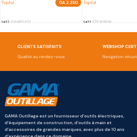
Toptul
DA
2.350
Toptul
AJOUTER AU PANIER
AJOUTER AU PANIER
SKU:
GAAR0401
SKU:
FTEA0806
CLIENTS SATISFAITS
WEBSHOP CERTI
Qualité au rendez-vous
Navigation sécur
GAMA Outillage est un fournisseur d’outils électriques,
d’équipement de construction, d’outils à main et
d’accessoires de grandes marques, avec plus de 10 ans
d’expérience dans ce domaine.