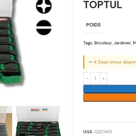
TOPTUL
POIDS
Tags:
Bricoleur
,
Jardinier
,
M
↩️ 4 Days retour dispon
UGS :
GZC1401