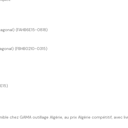
exagonal) (FAHB6E15-0818)
exagonal) (FBHB0210-0315)
5E15)
e chez GAMA outillage Algérie, au prix Algérie compétitif, avec liv