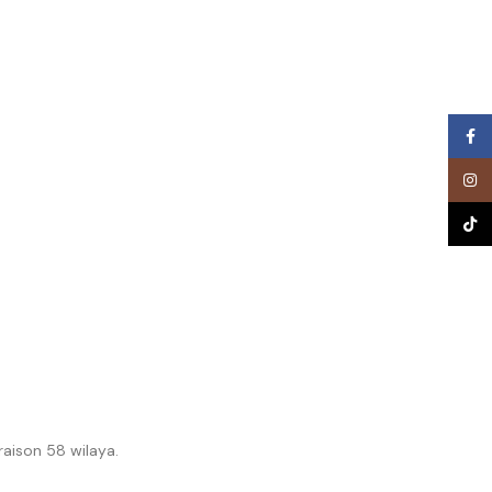
Face
Inst
TikTo
raison 58 wilaya.