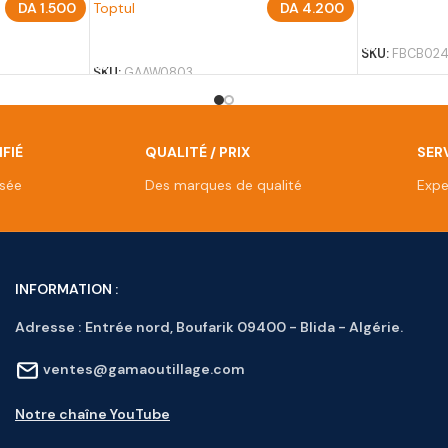
DA
1.500
Toptul
DA
4.200
AJOUTER A
AJOUTER AU PANIER
SKU:
FBCB02
SKU:
GAAW0803
FIÉ
QUALITÉ / PRIX
SERV
isée
Des marques de qualité
Expe
INFORMATION :
Adresse :
Entrée nord, Boufarik 09400 - Blida - Algérie.
ventes@gamaoutillage.com
Notre chaîne YouTube