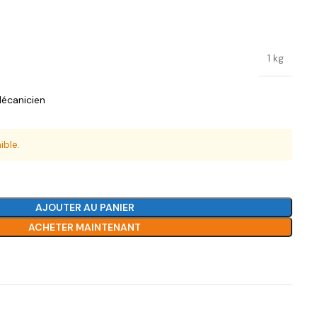
1 kg
écanicien
ible.
AJOUTER AU PANIER
ACHETER MAINTENANT
Ajouter à la liste de souhaits