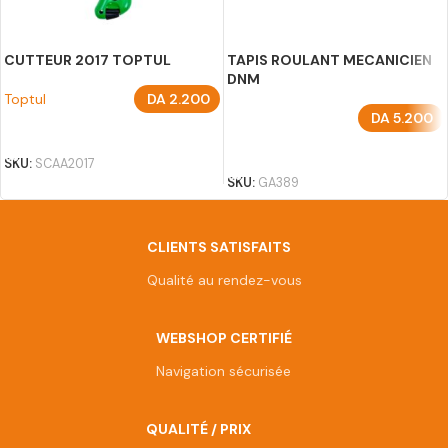
CUTTEUR 2017 TOPTUL
TAPIS ROULANT MECANICIEN
DNM
Toptul
DA
2.200
DA
5.200
AJOUTER AU PANIER
AJOUTER AU PANIER
SKU:
SCAA2017
SKU:
GA389
CLIENTS SATISFAITS
Qualité au rendez-vous
WEBSHOP CERTIFIÉ
Navigation sécurisée
QUALITÉ / PRIX