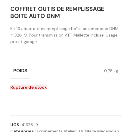
COFFRET OUTIS DE REMPLISSAGE
BOITE AUTO DNM
Kit 13 adaptateurs remplissage boîte automatique DNM
41326-9. Pour transmission ATF. Mallette incluse. Usage
pro et garage.
POIDS
0,76 kg
Rupture de stock
Ajouter à la liste de souhaits
UGS :
41326-9
Catégories :
Equipements Atelier
,
Outillage Mécanicien
,