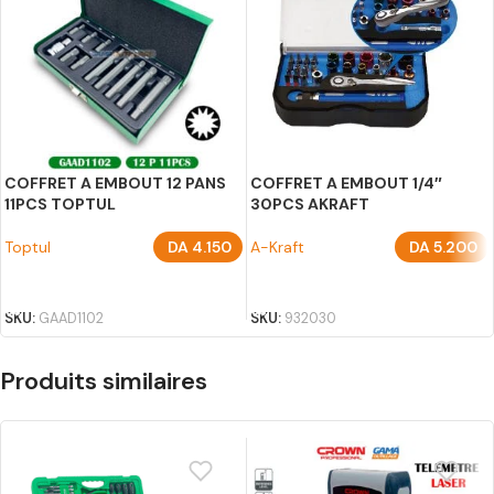
COFFRET A EMBOUT 12 PANS
COFFRET A EMBOUT 1/4″
11PCS TOPTUL
30PCS AKRAFT
Toptul
DA
4.150
A-Kraft
DA
5.200
AJOUTER AU PANIER
AJOUTER AU PANIER
SKU:
GAAD1102
SKU:
932030
Produits similaires