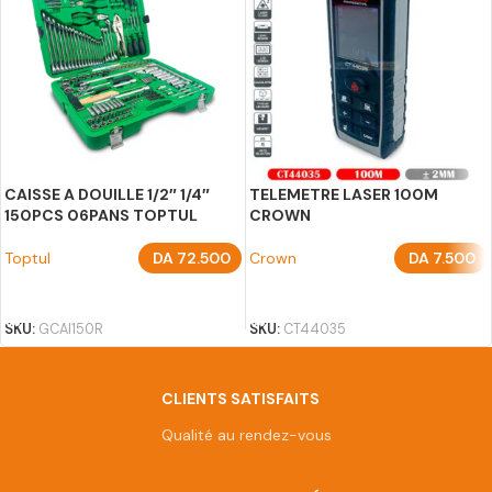
CAISSE A DOUILLE 1/2″ 1/4″
TELEMETRE LASER 100M
150PCS 06PANS TOPTUL
CROWN
Toptul
DA
72.500
Crown
DA
7.500
AJOUTER AU PANIER
AJOUTER AU PANIER
SKU:
GCAI150R
SKU:
CT44035
CLIENTS SATISFAITS
Qualité au rendez-vous