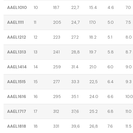
AAEL1010
10
187
22,7
15.4
4.6
7.0
AAEL1111
11
205
24,7
17.0
5.0
7.5
AAEL1212
12
223
27.2
18.2
5.1
8.0
AAEL1313
13
241
28,8
19.7
5.8
8.7
AAEL1414
14
259
31.4
21.0
6.0
9.0
AAEL1515
15
277
33.3
22,5
6.4
9.3
AAEL1616
16
295
35.1
24.0
6.6
10.0
AAEL1717
17
312
37,6
25.2
6.8
11.0
AAEL1818
18
331
39,6
26,8
7.6
11.5