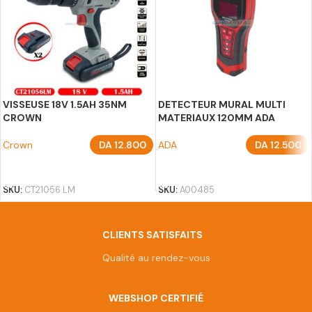
VISSEUSE 18V 1.5AH 35NM
DETECTEUR MURAL MULTI
CROWN
MATERIAUX 120MM ADA
Crown
DA
12.800
ADA
DA
12.500
AJOUTER AU PANIER
AJOUTER AU PANIER
SKU:
CT21056 LM
SKU:
A00485
CLIENTS SATISFAITS
Qualité au rendez-vous
WEBSHOP CERTIFIÉ