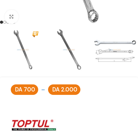
Click to enlarge
DA
700
–
DA
2.000