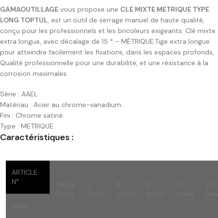
GAMAOUTILLAGE
vous propose une
CLE MIXTE METRIQUE TYPE
LONG TOPTUL
, est un outil de serrage manuel de haute qualité,
conçu pour les professionnels et les bricoleurs exigeants. Clé mixte
extra longue, avec décalage de 15 ° – MÉTRIQUE.Tige extra longue
pour atteindre facilement les fixations, dans les espaces profonds,
Qualité professionnelle pour une durabilité, et une résistance à la
corrosion maximales.
Série : AAEL
Matériau : Acier au chrome-vanadium.
Fini : Chrome satiné.
Type : METRIQUE.
Caractéristiques :
ARTICLE
N°
TAILLE
L
B
D
S1
S2
(mm)
(mm)
(mm)
(mm)
(mm)
(m
Satin