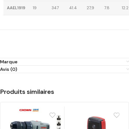
AAEL1919
19
347
41.4
27,9
7.8
12.2
Marque
Avis (0)
Produits similaires