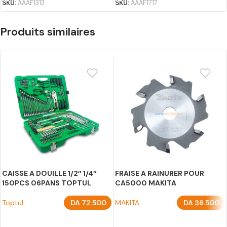
SKU:
AAAF1313
SKU:
AAAF1717
Produits similaires
CAISSE A DOUILLE 1/2″ 1/4″
FRAISE A RAINURER POUR
150PCS 06PANS TOPTUL
CA5000 MAKITA
Toptul
DA
72.500
MAKITA
DA
36.500
AJOUTER AU PANIER
AJOUTER AU PANIER