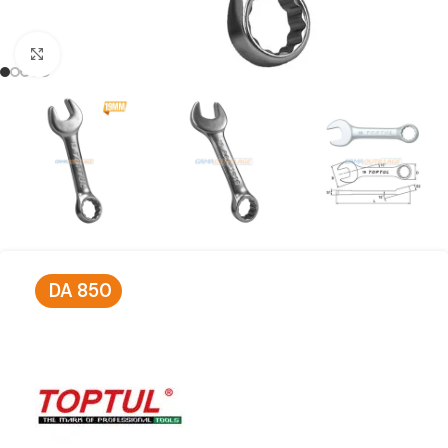
Click to enlarge
DA
850