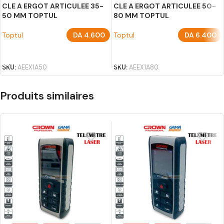
CLE A ERGOT ARTICULEE 35-
CLE A ERGOT ARTICULEE 50-
50 MM TOPTUL
80 MM TOPTUL
Toptul
DA
4.600
Toptul
DA
6.400
AJOUTER AU PANIER
AJOUTER AU PANIER
SKU:
AEEX1A50
SKU:
AEEX1A80
Produits similaires