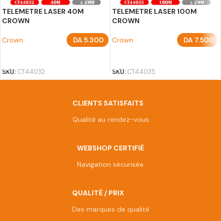
TELEMETRE LASER 40M
TELEMETRE LASER 100M
CROWN
CROWN
Crown
DA
5.300
Crown
DA
7.500
AJOUTER AU PANIER
AJOUTER AU PANIER
SKU:
CT44032
SKU:
CT44035
CLIENTS SATISFAITS
Qualité au rendez-vous
WEBSHOP CERTIFIÉ
Navigation sécurisée
QUALITÉ / PRIX
Des marques de qualité