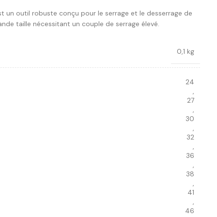
t un outil robuste conçu pour le serrage et le desserrage de
nde taille nécessitant un couple de serrage élevé.
0,1 kg
24
,
27
,
30
,
32
,
36
,
38
,
41
,
46