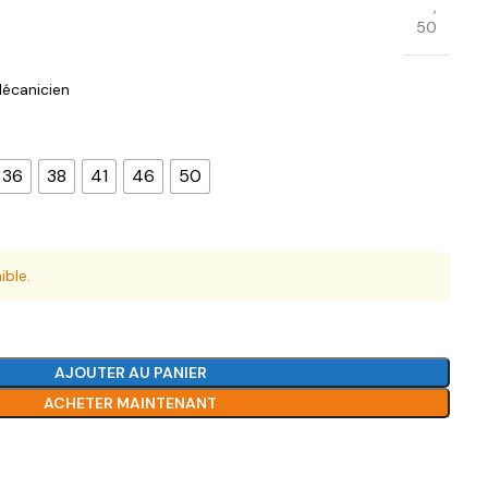
,
50
écanicien
36
38
41
46
50
ible.
AJOUTER AU PANIER
ACHETER MAINTENANT
Ajouter à la liste de souhaits