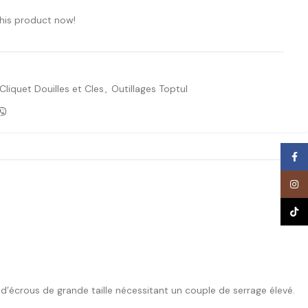
his product now!
Cliquet Douilles et Cles
,
Outillages Toptul
Face
Inst
TikTo
d’écrous de grande taille nécessitant un couple de serrage élevé.