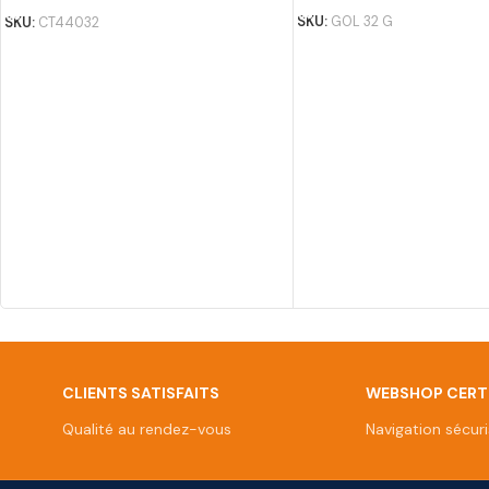
SKU:
GOL 32 G
SKU:
CT44032
CLIENTS SATISFAITS
WEBSHOP CERTI
Qualité au rendez-vous
Navigation sécur