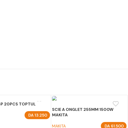
 6P 20PCS TOPTUL
SCIE A ONGLET 255MM 1500W
MAKITA
DA
13.250
U PANIER
MAKITA
DA
61.500