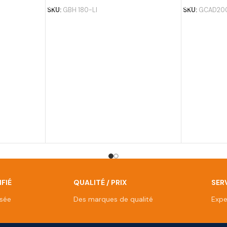
SKU:
GBH 180-LI
SKU:
GCAD20
FIÉ
QUALITÉ / PRIX
SERV
isée
Des marques de qualité
Expe