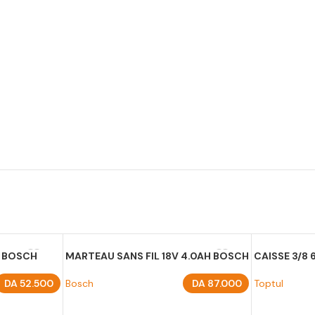
2 BOSCH
MARTEAU SANS FIL 18V 4.0AH BOSCH
CAISSE 3/8
DA
52.500
Bosch
DA
87.000
Toptul
AJOUTER AU PANIER
AJOUTER A