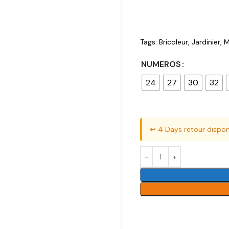
Tags:
Bricoleur
,
Jardinier
,
M
NUMEROS
24
27
30
32
↩️ 4 Days retour dispon