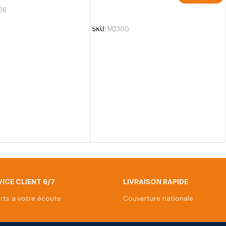
06
AJOUTER AU PANIER
SKU:
M2300
ICE CLIENT 6/7
LIVRAISON RAPIDE
rts a votre écoute
Couverture nationale