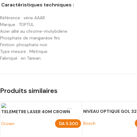
Caractéristiques techniques :
Référence : série AAAR.
Marque : TOPTUL.
Acier allié au chrome-molybdène.
Phosphate de manganèse fini.
Finition: phosphate noir.
Type mesure : Métrique.
Fabriqué : en Taïwan.
Produits similaires
NIVEAU OPTIQUE GOL 3
TELEMETRE LASER 40M CROWN
Bosch
Crown
DA
5.300
AJOUTER AU PANIER
AJOUTER AU PANIER