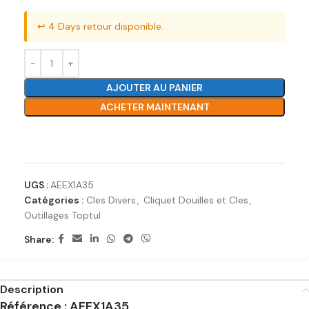
↩️ 4 Days retour disponible.
AJOUTER AU PANIER
ACHETER MAINTENANT
Ajouter à la liste de souhaits
UGS :
AEEX1A35
Catégories :
Cles Divers
,
Cliquet Douilles et Cles
,
Outillages Toptul
Share:
Description
Référence : AEEX1A35