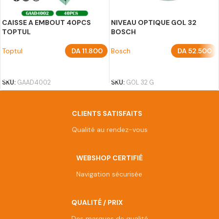
CAISSE A EMBOUT 40PCS
NIVEAU OPTIQUE GOL 32
TOPTUL
BOSCH
Toptul
DA
11.800
Bosch
DA
52.500
AJOUTER AU PANIER
AJOUTER AU PANIER
SKU:
GAAD4002
SKU:
GOL 32 G
CLIENTS SATISFAITS
Qualité au rendez-vous
WEBSHOP CERTIFIÉ
Navigation sécurisée
QUALITÉ / PRIX
Des marques de qualité