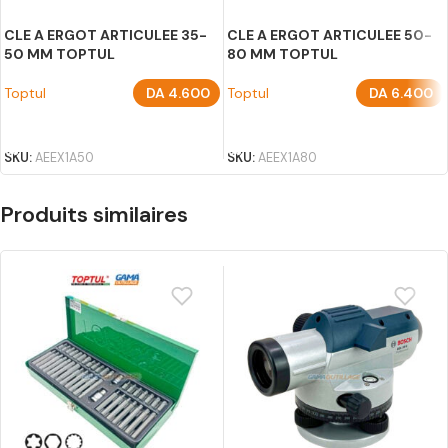
CLE A ERGOT ARTICULEE 35-
CLE A ERGOT ARTICULEE 50-
50 MM TOPTUL
80 MM TOPTUL
Toptul
DA
4.600
Toptul
DA
6.400
AJOUTER AU PANIER
AJOUTER AU PANIER
SKU:
AEEX1A50
SKU:
AEEX1A80
Produits similaires