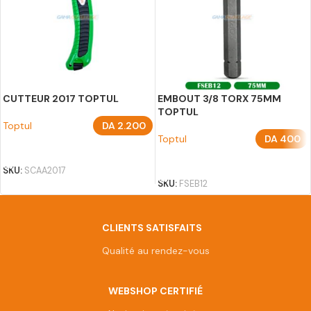
CUTTEUR 2017 TOPTUL
EMBOUT 3/8 TORX 75MM
TOPTUL
Toptul
DA
2.200
Toptul
DA
400
AJOUTER AU PANIER
CHOIX DES OPTIONS
SKU:
SCAA2017
SKU:
FSEB12
CLIENTS SATISFAITS
Qualité au rendez-vous
WEBSHOP CERTIFIÉ