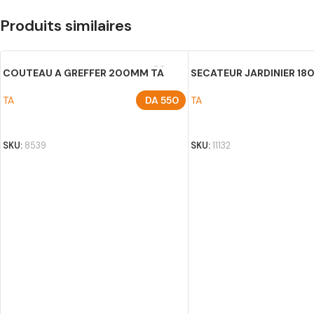
Produits similaires
COUTEAU A GREFFER 200MM TA
SECATEUR JARDINIER 18
TA
DA
550
TA
AJOUTER AU PANIER
AJOUTER AU PANIER
SKU:
8539
SKU:
11132