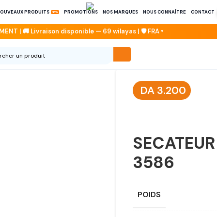
OUVEAUX PRODUITS
PROMOTIONS
NOS MARQUES
NOUS CONNAÎTRE
CONTACT
DA
3.200
SECATEUR 
3586
POIDS