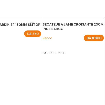
SECATEUR A LAME CROISANTE 23CM
ARDINIER 180MM SMTOP
P108 BAHCO
DA
850
Bahco
DA
8.800
U PANIER
AJOUTER AU PANIER
SKU:
P108-23-F