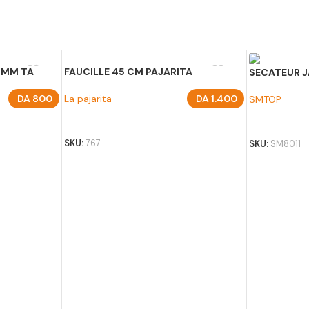
0MM TA
FAUCILLE 45 CM PAJARITA
SECATEUR J
DA
800
La pajarita
DA
1.400
SMTOP
AJOUTER AU PANIER
AJOUTER A
SKU:
767
SKU:
SM8011