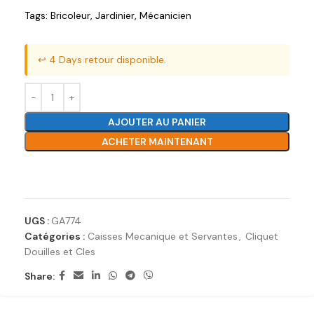
Tags:
Bricoleur
,
Jardinier
,
Mécanicien
↩️ 4 Days retour disponible.
AJOUTER AU PANIER
ACHETER MAINTENANT
Ajouter à la liste de souhaits
UGS :
GA774
Catégories :
Caisses Mecanique et Servantes
,
Cliquet
Douilles et Cles
Share: