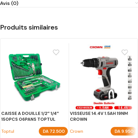
Avis (0)
Produits similaires
CAISSE A DOUILLE 1/2″ 1/4″
VISSEUSE 14.4V 1.5AH 19NM
150PCS 06PANS TOPTUL
CROWN
Toptul
DA
72.500
Crown
DA
9.950