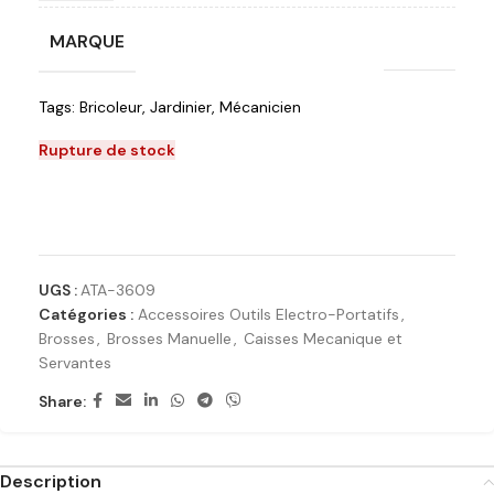
MARQUE
Licota
Tags:
Bricoleur
,
Jardinier
,
Mécanicien
Rupture de stock
Ajouter à la liste de souhaits
UGS :
ATA-3609
Catégories :
Accessoires Outils Electro-Portatifs
,
Brosses
,
Brosses Manuelle
,
Caisses Mecanique et
Servantes
Share:
Description