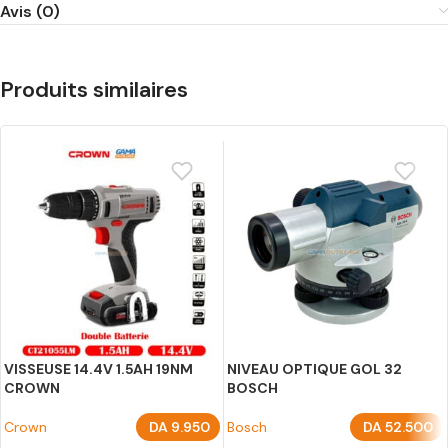
Avis (0)
Produits similaires
VISSEUSE 14.4V 1.5AH 19NM
NIVEAU OPTIQUE GOL 32
CROWN
BOSCH
Crown
DA
9.950
Bosch
DA
52.500