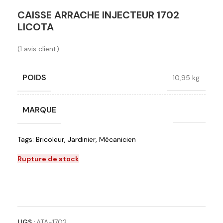
CAISSE ARRACHE INJECTEUR 1702
LICOTA
(
1
avis client)
POIDS
10,95 kg
MARQUE
Licota
Tags:
Bricoleur
,
Jardinier
,
Mécanicien
Rupture de stock
Ajouter à la liste de souhaits
UGS :
ATA-1702