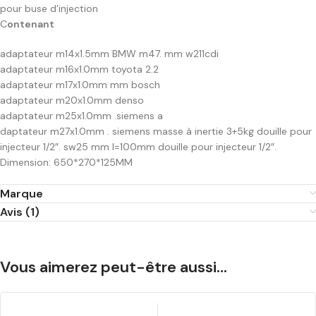
pour buse d’injection
C
ontenant
adaptateur m14x1.5mm BMW m47. mm w211cdi
adaptateur m16x1.0mm toyota 2.2
adaptateur m17x1.0mm mm bosch
adaptateur m20x1.0mm denso
adaptateur m25x1.0mm .siemens a
daptateur m27x1.0mm . siemens masse à inertie 3+5kg douille pour
injecteur 1/2″. sw25 mm l=100mm douille pour injecteur 1/2″.
Dimension: 650*270*125MM
Marque
Avis (1)
Vous aimerez peut-être aussi…