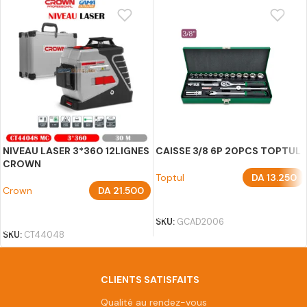
NIVEAU LASER 3*360 12LIGNES
CAISSE 3/8 6P 20PCS TOPTUL
CROWN
Toptul
DA
13.250
Crown
DA
21.500
AJOUTER AU PANIER
AJOUTER AU PANIER
SKU:
GCAD2006
SKU:
CT44048
CLIENTS SATISFAITS
Qualité au rendez-vous