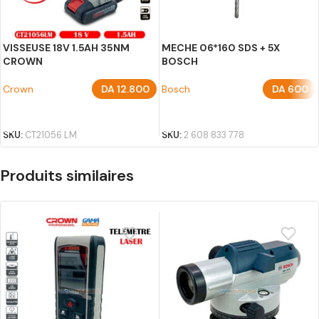
VISSEUSE 18V 1.5AH 35NM
MECHE 06*160 SDS + 5X
CROWN
BOSCH
Crown
DA
12.800
Bosch
DA
600
AJOUTER AU PANIER
AJOUTER AU PANIER
SKU:
CT21056 LM
SKU:
2 608 833 778
Produits similaires