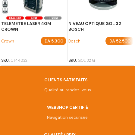
TELEMETRE LASER 40M
NIVEAU OPTIQUE GOL 32
CROWN
BOSCH
Crown
DA
5.300
Bosch
DA
52.500
AJOUTER AU PANIER
AJOUTER AU PANIER
SKU:
CT44032
SKU:
GOL 32 G
CLIENTS SATISFAITS
Qualité au rendez-vous
WEBSHOP CERTIFIÉ
Navigation sécurisée
QUALITÉ / PRIX