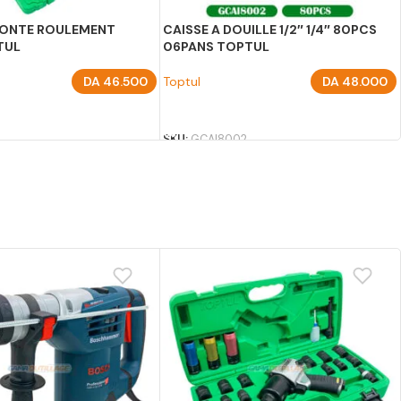
MONTE ROULEMENT
CAISSE A DOUILLE 1/2″ 1/4″ 80PCS
TUL
06PANS TOPTUL
DA
46.500
Toptul
DA
48.000
U PANIER
AJOUTER AU PANIER
1
SKU:
GCAI8002