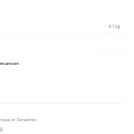
8,7 kg
Honest Pro
écanicien
Ajouter à la liste de souhaits
nique et Servantes