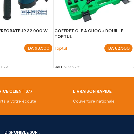
ERFORATEUR 32 900 W
COFFRET CLE A CHOC + DOUILLE
TOPTUL
DA
93.500
Toptul
DA
62.500
U PANIER
AJOUTER AU PANIER
 DFR
SKU:
GDAI2701
ICE CLIENT 6/7
LIVRAISON RAPIDE
rts a votre écoute
Couverture nationale
DISPONIBLE SUR :