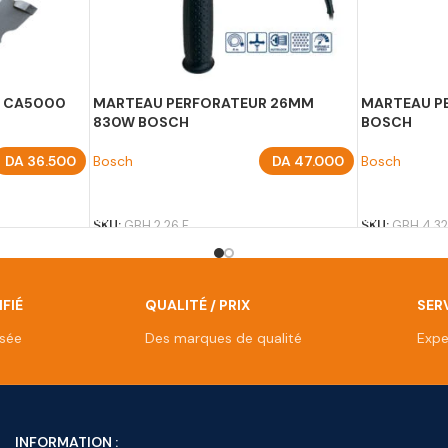
R CA5000
MARTEAU PERFORATEUR 26MM
MARTEAU P
830W BOSCH
BOSCH
DA
36.500
Bosch
DA
47.000
Bosch
AJOUTER AU PANIER
AJOUTER A
SKU:
GBH 2 26 F
SKU:
GBH 4 32
FIÉ
QUALITÉ / PRIX
SERV
isée
Des marques de qualité
Expe
INFORMATION :