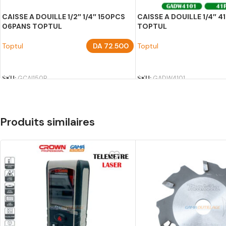
CAISSE A DOUILLE 1/2″ 1/4″ 150PCS
CAISSE A DOUILLE 1/4″ 
06PANS TOPTUL
TOPTUL
Toptul
DA
72.500
Toptul
AJOUTER AU PANIER
AJOUTER AU PANIER
SKU:
GCAI150R
SKU:
GADW4101
Produits similaires