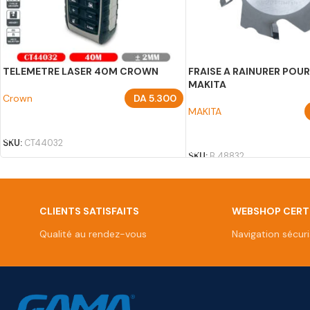
TELEMETRE LASER 40M CROWN
FRAISE A RAINURER POU
MAKITA
Crown
DA
5.300
MAKITA
AJOUTER AU PANIER
AJOUTER AU PANIER
SKU:
CT44032
SKU:
B 48832
CLIENTS SATISFAITS
WEBSHOP CERTI
Qualité au rendez-vous
Navigation sécur