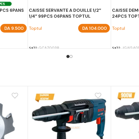
41PCS 6PANS
CAISSE SERVANTE A DOUILLE 1/2″
CAISSE DE
1/4″ 99PCS 06PANS TOPTUL
24PCS TOP
DA
9.500
Toptul
DA
104.000
Toptul
AJOUTER AU PANIER
AJOUTER A
SKU:
GCAZ0038
SKU:
JGAI240