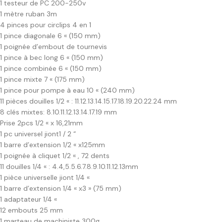
1 testeur de PC 200-250v
1 mètre ruban 3m
4 pinces pour circlips 4 en 1
1 pince diagonale 6 « (150 mm)
1 poignée d’embout de tournevis
1 pince à bec long 6 « (150 mm)
1 pince combinée 6 « (150 mm)
1 pince mixte 7 « (175 mm)
1 pince pour pompe à eau 10 « (240 mm)
11 pièces douilles 1/2 « : 11.12.13.14.15.17.18.19.20.22.24 mm
8 clés mixtes: 8.10.11.12.13.14.17.19 mm
Prise 2pcs 1/2 « x 16,21mm
1 pc universel jiont1 / 2 “
1 barre d’extension 1/2 « x125mm
1 poignée à cliquet 1/2 « , 72 dents
11 douilles 1/4 « : 4.4,5.5.6.7.8.9.10.11.12.13mm
1 pièce universelle jiont 1/4 «
1 barre d’extension 1/4 « x3 » (75 mm)
1 adaptateur 1/4 «
12 embouts 25 mm
1 marteau de machiniste 300g