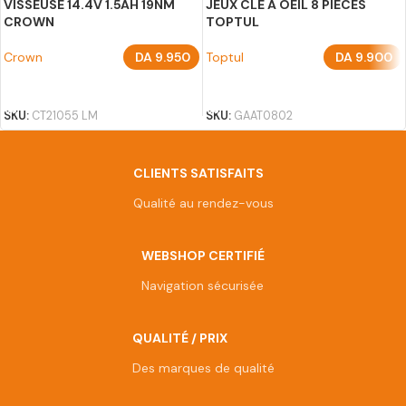
VISSEUSE 14.4V 1.5AH 19NM
JEUX CLE A OEIL 8 PIECES
CROWN
TOPTUL
Crown
DA
9.950
Toptul
DA
9.900
AJOUTER AU PANIER
AJOUTER AU PANIER
SKU:
CT21055 LM
SKU:
GAAT0802
CLIENTS SATISFAITS
Qualité au rendez-vous
WEBSHOP CERTIFIÉ
Navigation sécurisée
QUALITÉ / PRIX
Des marques de qualité