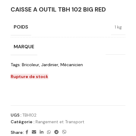
CAISSE A OUTIL TBH 102 BIG RED
POIDS
1 kg
MARQUE
Bigred
Tags:
Bricoleur
,
Jardinier
,
Mécanicien
Rupture de stock
Ajouter à la liste de souhaits
UGS :
TBH102
Catégorie :
Rangement et Transport
Share: