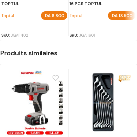
TOPTUL
16 PCS TOPTUL
Toptul
DA
6.800
Toptul
DA
18.500
AJOUTER AU PANIER
AJOUTER AU PANIER
SKU:
JGAI1402
SKU:
JGAI1601
Produits similaires