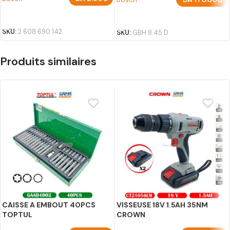
AJOUTER AU PANIER
AJOUTER AU PANIER
SKU:
2 608 690 142
SKU:
GBH 8 45 D
Produits similaires
CAISSE A EMBOUT 40PCS
VISSEUSE 18V 1.5AH 35NM
TOPTUL
CROWN