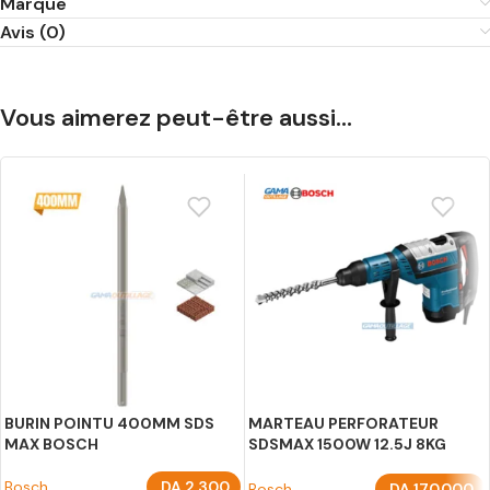
Marque
Avis (0)
Vous aimerez peut-être aussi…
BURIN POINTU 400MM SDS
MARTEAU PERFORATEUR
MAX BOSCH
SDSMAX 1500W 12.5J 8KG
BOSCH
Bosch
DA
2.300
Bosch
DA
170.000