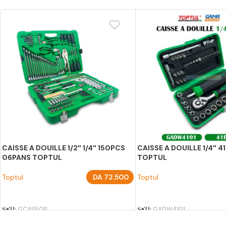
CAISSE A DOUILLE 1/2″ 1/4″ 150PCS
CAISSE A DOUILLE 1/4″ 
06PANS TOPTUL
TOPTUL
Toptul
DA
72.500
Toptul
AJOUTER AU PANIER
AJOUTER AU PANIER
SKU:
GCAI150R
SKU:
GADW4101