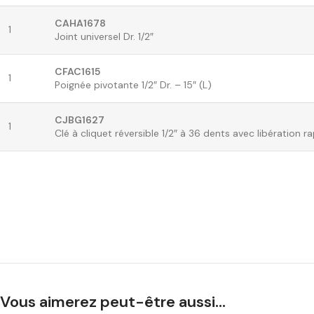
CAHA1678
1
Joint universel Dr. 1/2″
CFAC1615
1
Poignée pivotante 1/2″ Dr. – 15″ (L)
CJBG1627
1
Clé à cliquet réversible 1/2″ à 36 dents avec libération r
Vous aimerez peut-être aussi…