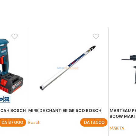
4.0AH BOSCH
MIRE DE CHANTIER GR 500 BOSCH
MARTEAU P
800W MAKI
DA
87.000
Bosch
DA
13.500
MAKITA
AJOUTER AU PANIER