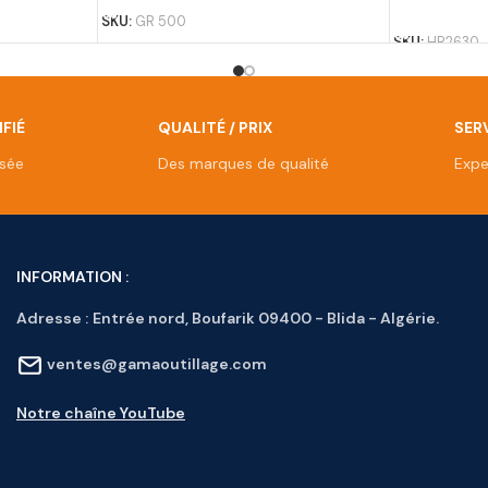
AJOUTER A
SKU:
GR 500
SKU:
HR2630
FIÉ
QUALITÉ / PRIX
SERV
isée
Des marques de qualité
Expe
INFORMATION :
Adresse :
Entrée nord, Boufarik 09400 - Blida - Algérie.
ventes@gamaoutillage.com
Notre chaîne YouTube