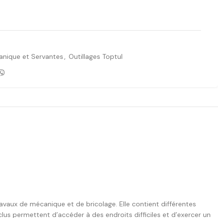
Ajouter à la liste de souhaits
anique et Servantes
,
Outillages Toptul
ravaux de mécanique et de bricolage. Elle contient différentes
nclus permettent d’accéder à des endroits difficiles et d’exercer un