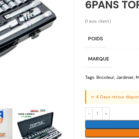
6PANS TO
(
1
avis client)
POIDS
MARQUE
Tags:
Bricoleur
,
Jardinier
,
M
↩️ 4 Days retour dispon