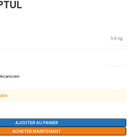
PTUL
5,6 kg
Toptul
écanicien
ible.
AJOUTER AU PANIER
ACHETER MAINTENANT