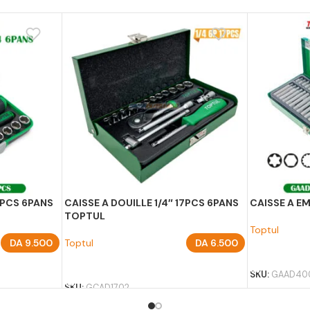
41PCS 6PANS
CAISSE A DOUILLE 1/4″ 17PCS 6PANS
CAISSE A 
TOPTUL
Toptul
DA
9.500
Toptul
DA
6.500
AJOUTER A
AJOUTER AU PANIER
SKU:
GAAD40
SKU:
GCAD1702