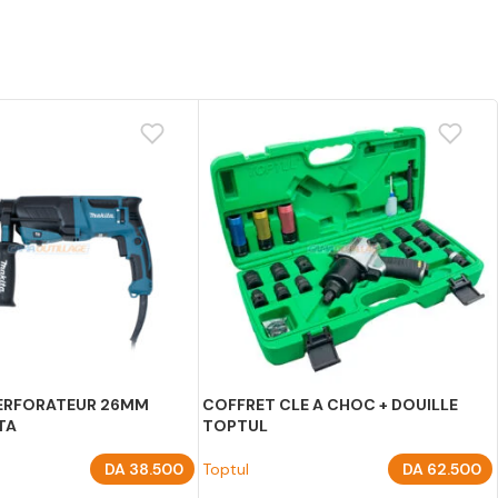
ERFORATEUR 26MM
COFFRET CLE A CHOC + DOUILLE
TA
TOPTUL
DA
38.500
Toptul
DA
62.500