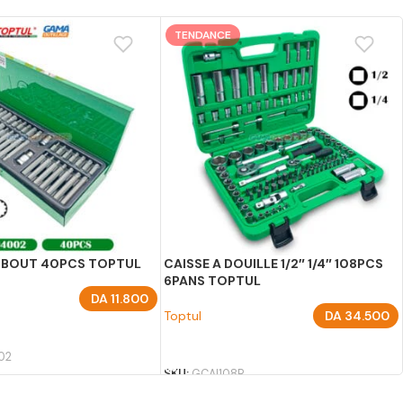
TENDANCE
EMBOUT 40PCS TOPTUL
CAISSE A DOUILLE 1/2″ 1/4″ 108PCS
6PANS TOPTUL
DA
11.800
Toptul
DA
34.500
U PANIER
AJOUTER AU PANIER
02
SKU:
GCAI108R