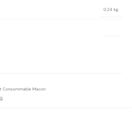
0,24 kg
Bosch
Ajouter à la liste de souhaits
 et Consommable Macon