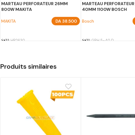
MARTEAU PERFORATEUR 26MM
MARTEAU PERFORATEUR
800W MAKITA
40MM 1100W BOSCH
MAKITA
DA
38.500
Bosch
AJOUTER AU PANIER
AJOUTER AU PANIER
SKU:
HR2630
SKU:
GBH 5-40 D
Produits similaires