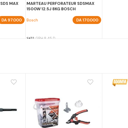
 SDS MAX
MARTEAU PERFORATEUR SDSMAX
1500W 12.5J 8KG BOSCH
DA
97.000
Bosch
DA
170.000
AJOUTER AU PANIER
SKU:
GBH 8 45 D