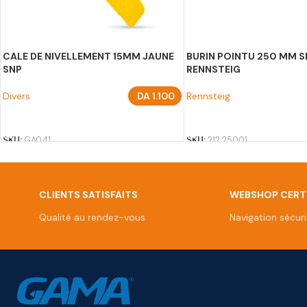
CALE DE NIVELLEMENT 15MM JAUNE
BURIN POINTU 250 MM S
SNP
RENNSTEIG
Divers
DA
1.100
Rennsteig
AJOUTER AU PANIER
AJOUTER AU PANIER
SKU:
GA041
SKU:
212 25001
CLIENTS SATISFAITS
WEBSHOP CERTI
Qualité au rendez-vous
Navigation sécur