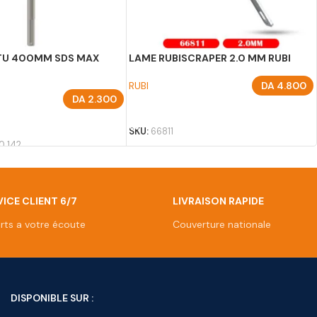
NTU 400MM SDS MAX
LAME RUBISCRAPER 2.0 MM RUBI
RUBI
DA
4.800
DA
2.300
AJOUTER AU PANIER
U PANIER
SKU:
66811
0 142
ICE CLIENT 6/7
LIVRAISON RAPIDE
rts a votre écoute
Couverture nationale
DISPONIBLE SUR :