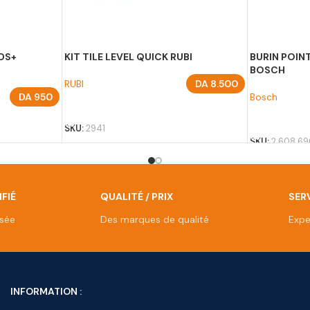
DS+
KIT TILE LEVEL QUICK RUBI
BURIN POI
BOSCH
RUBI
DA
8.500
DA
950
Bosch
AJOUTER AU PANIER
AJOUTER A
SKU:
2941
SKU:
2 608 69
FIÉ
QUALITÉ / PRIX
SERV
isée
Des marques de qualité
Expe
INFORMATION :